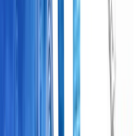
03 de diciembre de 2025
La industria del juego mexicana continúa creciendo, y con ello surge
la urgente necesidad de contar con profesionales cada vez más
capacitados, estratégicos, éticos y técnicamente sólidos.
En respuesta a esta demanda, Clases Play, la primera escuela del
Juego en Latinoamérica, anuncia tres nuevos diplomados
especializados con próxima fecha de inicio:
Consultoría para iGaming
Gerencia en Gamificación para iGaming
Gaming Marketing Management
La escuela, con más de 6 años de experiencia en Latinoamérica,
ha desarrollado cada programa para brindar herramientas prácticas
y modernas que respondan a los desafíos actuales del mercado
mexicano y latino en general. Desde la optimización de
operaciones, la implementación de estrategias de gamificación de
alto impacto, hasta el fortalecimiento del marketing orientado al
jugador, estos diplomados buscan preparar a los participantes para
un ecosistema digital dinámico y con una creciente sofisticación