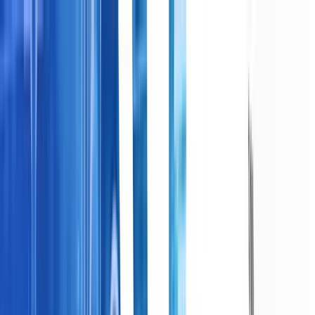
RECIBIR NOTIFICACIONES
Últimas noticias
Legislación
Top 10 Sportsbooks y Casinos
Más temas
Juegos
Casino
Online
Sportsbook
Lotería
Póquer
Contenido
Revistas
Entrevista
Columnistas
Podcast
Industria
Mundo
Nuevas tecnologías
Premio
Eventos
Cobertura de Eventos
Próximos Eventos
Deportes
Copa del Mundo 2026
Online
México acelera la consolidación del juego
online mientras crece la presión regulatoria