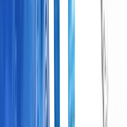
30 de mayo de 2026
El mercado online mexicano vive uno de sus momentos más
importantes: crecimiento sostenido, mayor competencia
internacional y nuevas tensiones regulatorias marcan el panorama de
mayo 2026.
El iGaming online en México dejó atrás la etapa experimental. Hoy,
el país se posiciona como uno de los mercados estratégicos más
relevantes de Latinoamérica, impulsado por la digitalización, el
Mundial 2026 y una creciente adopción móvil.
Durante mayo de 2026, el ecosistema de juego online en México
atraviesa una transformación acelerada. Operadores
internacionales, proveedores tecnológicos y plataformas de
apuestas están incrementando inversiones ante la expectativa de
un crecimiento histórico vinculado al Mundial FIFA 2026 y al
aumento del consumo digital.
La región latinoamericana continúa consolidándose como uno de
los principales motores globales de crecimiento del iGaming, y
México ocupa un papel central en esa expansión.